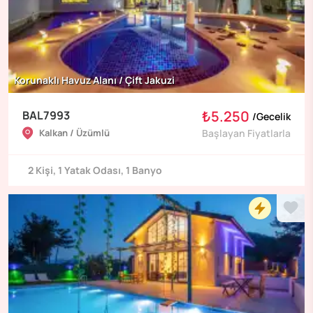
Korunaklı Havuz Alanı / Çift Jakuzi
₺5.250
BAL7993
/
Gecelik
Kalkan / Üzümlü
Başlayan Fiyatlarla
2
Kişi
,
1
Yatak Odası
,
1
Banyo