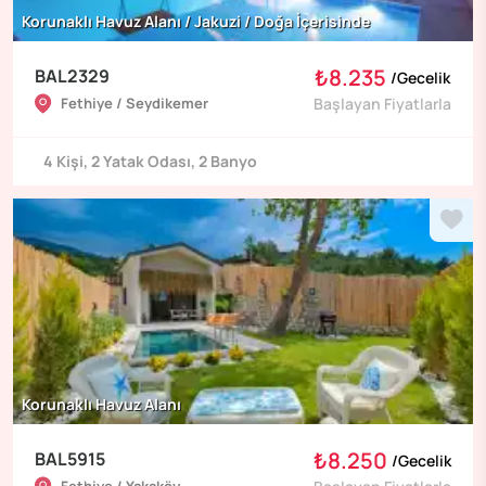
Korunaklı Havuz Alanı / Jakuzi / Doğa İçerisinde
₺8.235
BAL2329
/
Gecelik
Fethiye / Seydikemer
Başlayan Fiyatlarla
4
Kişi
,
2
Yatak Odası
,
2
Banyo
Korunaklı Havuz Alanı
₺8.250
BAL5915
/
Gecelik