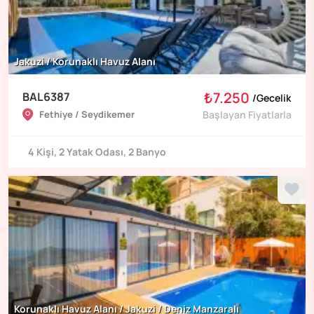
Jakuzi / Korunaklı Havuz Alanı
₺7.250
BAL6387
/
Gecelik
Fethiye / Seydikemer
Başlayan Fiyatlarla
4
Kişi
,
2
Yatak Odası
,
2
Banyo
Korunaklı Havuz Alanı / Jakuzi / Deniz Manzaralı