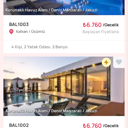
Korunaklı Havuz Alanı / Deniz Manzaralı / Jakuzi
₺6.760
BAL1003
/
Gecelik
Kalkan / Üzümlü
Başlayan Fiyatlarla
4
Kişi
,
2
Yatak Odası
,
2
Banyo
Korunaklı Havuz Alanı / Deniz Manzaralı / Jakuzi
₺6.760
BAL1002
/
Gecelik