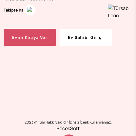
Takipte Kal
Evini Kiraya Ver
Ev Sahibi Girişi
2023 @ Tüm Hakkı Saklıdır. İzinsiz İçerik Kullanılamaz.
BöcekSoft