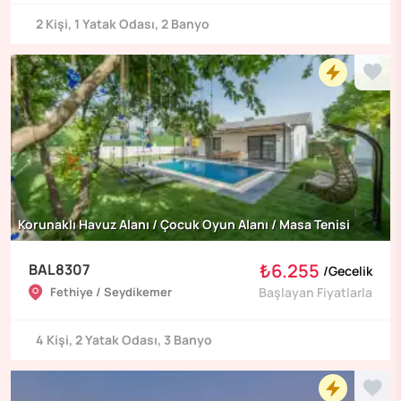
2
Kişi
,
1
Yatak Odası
,
2
Banyo
Korunaklı Havuz Alanı / Çocuk Oyun Alanı / Masa Tenisi
₺6.255
BAL8307
/
Gecelik
Fethiye / Seydikemer
Başlayan Fiyatlarla
4
Kişi
,
2
Yatak Odası
,
3
Banyo