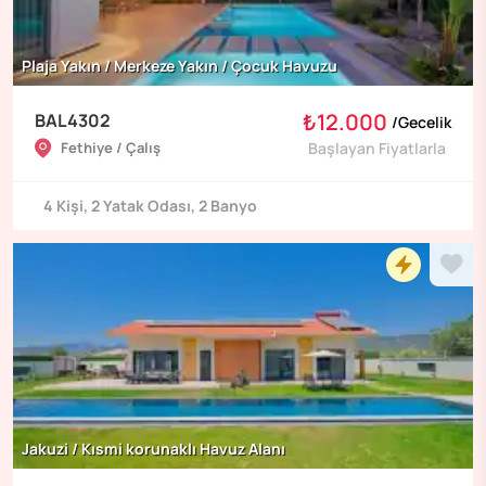
Plaja Yakın / Merkeze Yakın / Çocuk Havuzu
₺12.000
BAL4302
/
Gecelik
Fethiye / Çalış
Başlayan Fiyatlarla
4
Kişi
,
2
Yatak Odası
,
2
Banyo
Jakuzi / Kısmi korunaklı Havuz Alanı