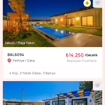
Jakuzi / Plaja Yakın
₺14.250
BAL6094
/
Gecelik
Fethiye / Çalış
Başlayan Fiyatlarla
4
Kişi
,
2
Yatak Odası
,
3
Banyo