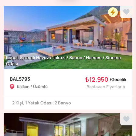
Kapalı Isıtmalı Havuz / Jakuzi / Sauna / Hamam / Sinema
Odası
₺12.950
BAL5793
/
Gecelik
Kalkan / Üzümlü
Başlayan Fiyatlarla
2
Kişi
,
1
Yatak Odası
,
2
Banyo