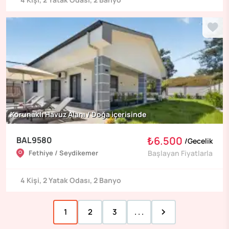
Korunaklı Havuz Alanı / Doğa içerisinde
₺6.500
BAL9580
/
Gecelik
Fethiye / Seydikemer
Başlayan Fiyatlarla
4
Kişi
,
2
Yatak Odası
,
2
Banyo
1
2
3
. . .