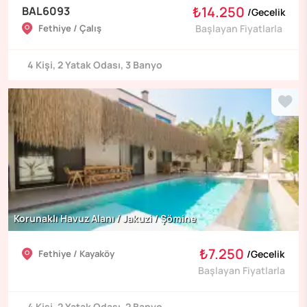
₺14.250
BAL6093
/
Gecelik
Fethiye / Çalış
Başlayan Fiyatlarla
4
Kişi
,
2
Yatak Odası
,
3
Banyo
Korunaklı Havuz Alanı / Jakuzi / Şömine
₺7.250
Fethiye / Kayaköy
/
Gecelik
Başlayan Fiyatlarla
4
Kişi
,
2
Yatak Odası
,
2
Banyo