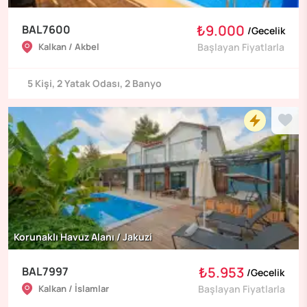
₺9.000
BAL7600
/
Gecelik
Kalkan / Akbel
Başlayan Fiyatlarla
5
Kişi
,
2
Yatak Odası
,
2
Banyo
Korunaklı Havuz Alanı / Jakuzi
₺5.953
BAL7997
/
Gecelik
Kalkan / İslamlar
Başlayan Fiyatlarla