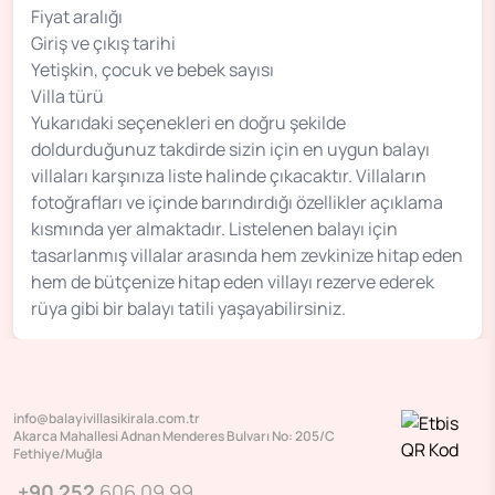
Fiyat aralığı
Giriş ve çıkış tarihi
Yetişkin, çocuk ve bebek sayısı
Villa türü
Yukarıdaki seçenekleri en doğru şekilde
doldurduğunuz takdirde sizin için en uygun balayı
villaları karşınıza liste halinde çıkacaktır. Villaların
fotoğrafları ve içinde barındırdığı özellikler açıklama
kısmında yer almaktadır. Listelenen balayı için
tasarlanmış villalar arasında hem zevkinize hitap eden
hem de bütçenize hitap eden villayı rezerve ederek
rüya gibi bir balayı tatili yaşayabilirsiniz.
info@balayivillasikirala.com.tr
Akarca Mahallesi Adnan Menderes Bulvarı No: 205/C
Fethiye/Muğla
+90 252
606 09 99