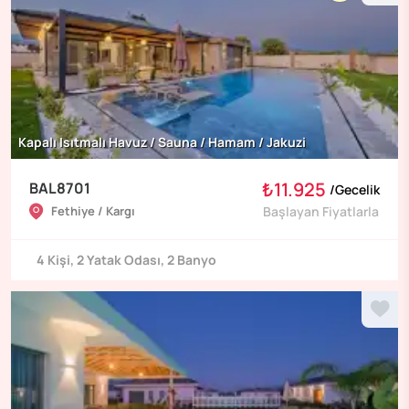
Kapalı Isıtmalı Havuz / Sauna / Hamam / Jakuzi
₺11.925
BAL8701
/
Gecelik
Fethiye / Kargı
Başlayan Fiyatlarla
4
Kişi
,
2
Yatak Odası
,
2
Banyo