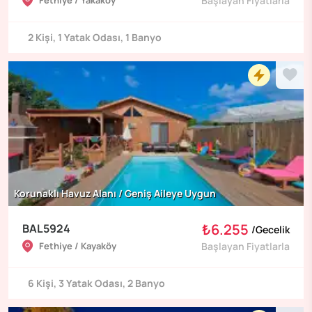
Fethiye / Yakaköy
Başlayan Fiyatlarla
2
Kişi
,
1
Yatak Odası
,
1
Banyo
Korunaklı Havuz Alanı / Geniş Aileye Uygun
₺6.255
BAL5924
/
Gecelik
Fethiye / Kayaköy
Başlayan Fiyatlarla
6
Kişi
,
3
Yatak Odası
,
2
Banyo